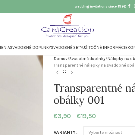
wedding invitations since 1992
ENIA
SVADOBNÉ DOPLNKY
SVADOBNÉ SETY
UŽITOČNÉ INFORMÁCIE
KO
Domov
Svadobné doplnky
Nálepky na ob
Transparentné nálepky na svadobné obál
Transparentné n
obálky 001
€
3,90
–
€
19,50
VARIANTY