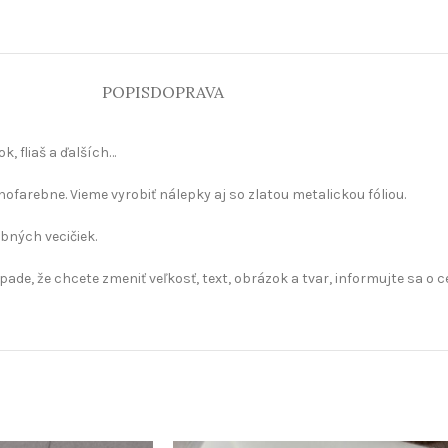
POPIS
DOPRAVA
, fliaš a ďalších…
farebne. Vieme vyrobiť nálepky aj so zlatou metalickou fóliou.
bných vecičiek.
pade, že chcete zmeniť veľkosť, text, obrázok a tvar, informujte sa o c