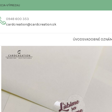
KCIA-VÝPREDAJ
0948 600 353
cardcreation@cardcreation.sk
ÚVOD
SVADOBNÉ OZNÁM