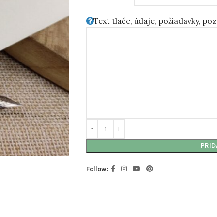
Text tlače, údaje, požiadavky, po
PRID
Follow: