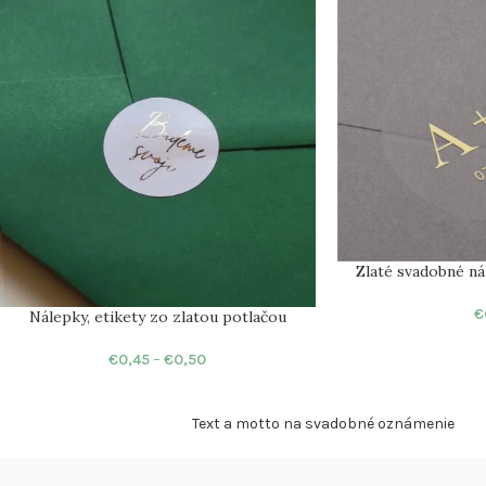
Zlaté svadobné n
€
Nálepky, etikety zo zlatou potlačou
€
0,45
–
€
0,50
Text a motto na svadobné oznámenie