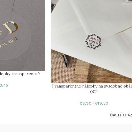
álepky transparentné
0,45
Transparentné nálepky na svadobné obál
002
€
3,90
–
€
19,50
ČASTÉ OTÁ