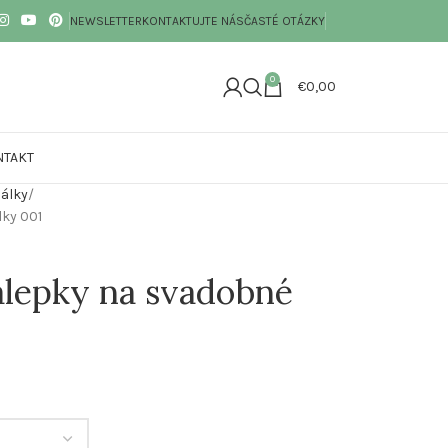
NEWSLETTER
KONTAKTUJTE NÁS
ČASTÉ OTÁZKY
0
€
0,00
NTAKT
álky
ky 001
álepky na svadobné