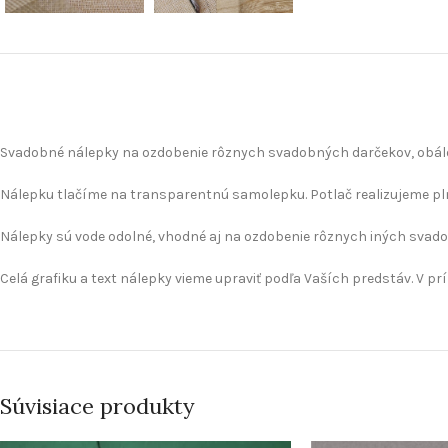
Svadobné nálepky na ozdobenie rôznych svadobných darčekov, obálok
Nálepku tlačíme na transparentnú samolepku. Potlač realizujeme plno
Nálepky sú vode odolné, vhodné aj na ozdobenie rôznych iných svado
Celá grafiku a text nálepky vieme upraviť podľa Vaších predstáv. V prí
Súvisiace produkty