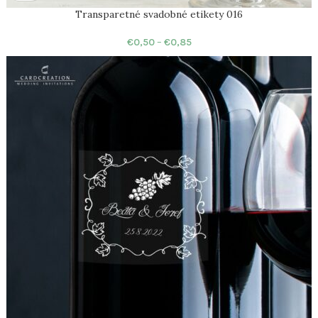
Transparetné svadobné etikety 016
€
0,50
–
€
0,85