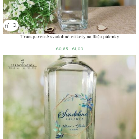
Transparetné svadobné etikety na fľašu pálenky
€
0,65
–
€
1,00