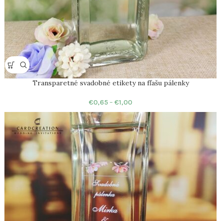
Transparetné svadobné etikety na fľašu pálenky
€
0,65
–
€
1,00