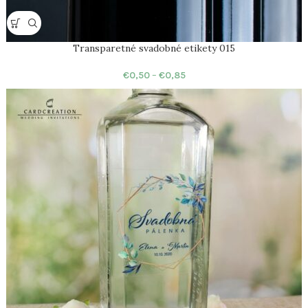
Transparetné svadobné etikety 015
€
0,50
–
€
0,85