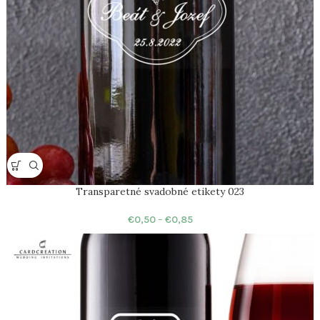
Transparetné svadobné etikety 023
€
0,50
–
€
0,85