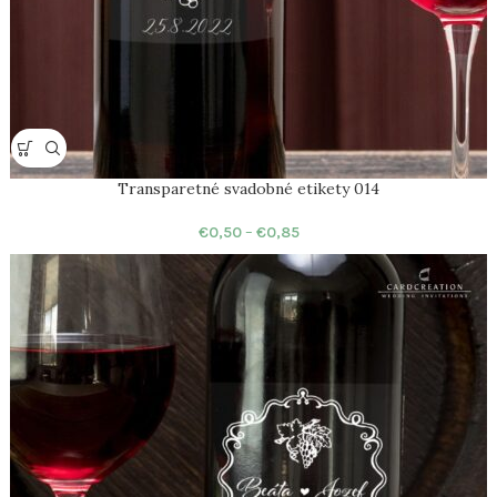
Transparetné svadobné etikety 014
€
0,50
–
€
0,85