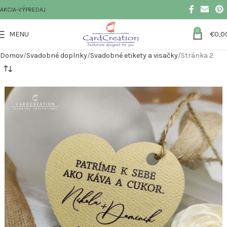
AKCIA-VÝPREDAJ
0
MENU
€
0,0
Domov
Svadobné doplnky
Svadobné etikety a visačky
Stránka 2