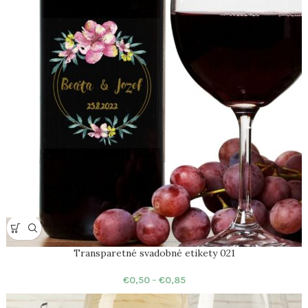
Transparetné svadobné etikety 021
€
0,50
–
€
0,85