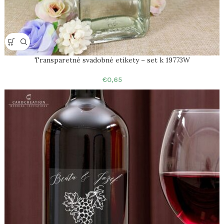
Transparetné svadobné etikety – set k 19773W
€
0,65