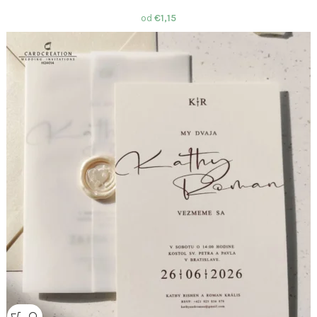
od
€
1,15