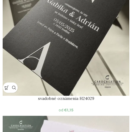
svadobné oznámenia H24029
od
€
1,15