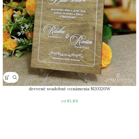
drevené svadobné oznámenia N20320W
od
€
1,65