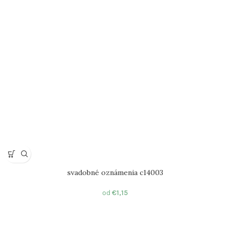
svadobné oznámenia c14003
od
€
1,15