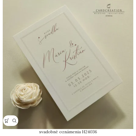
svadobné oznámenia H24036