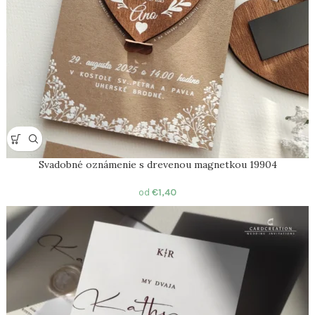
Svadobné oznámenie s drevenou magnetkou 19904
od
€
1,40