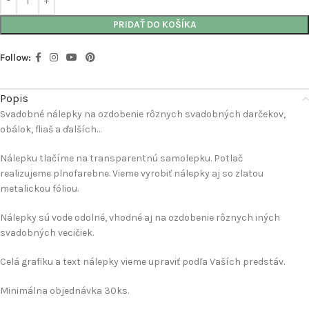
PRIDAŤ DO KOŠÍKA
Follow:
Popis
Svadobné nálepky na ozdobenie rôznych svadobných darčekov,
obálok, fliaš a ďalších…
Nálepku tlačíme na transparentnú samolepku. Potlač
realizujeme plnofarebne. Vieme vyrobiť nálepky aj so zlatou
metalickou fóliou.
Nálepky sú vode odolné, vhodné aj na ozdobenie rôznych iných
svadobných vecičiek.
Celá grafiku a text nálepky vieme upraviť podľa Vaších predstáv.
Minimálna objednávka 30ks.