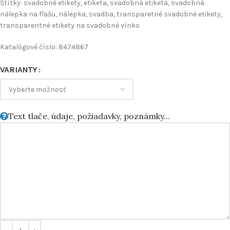
Štítky: svadobné etikety, etiketa, svadobná etiketa, svadobná
nálepka na fľašu, nálepka, svadba, transparetné svadobné etikety,
transparentné etikety na svadobné vínko
Katalógové číslo: 8474867
VARIANTY
Text tlače, údaje, požiadavky, poznámky...