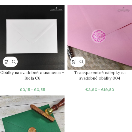
Obálky na svadobné oznámenia –
Transparentné nálepky na
Biela C6
svadobné obálky 004
€
0,15
–
€
0,55
€
3,90
–
€
19,50