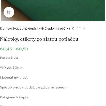
Klikni pre zväčšenie
Domov
Svadobné doplnky
Nálepky na obálky
Nálepky, etikety zo zlatou potlačou
€
0,45
–
€
0,50
Farba: Biela
Veľkosť: 30mm
Materiál: iný plast
Spôsob výroby: potlač, vyrezávanie laserom
Kategórie: Nálepky