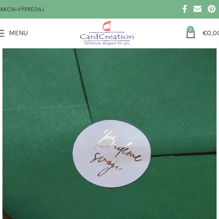
AKCIA-VÝPREDAJ
0
MENU
€
0,0