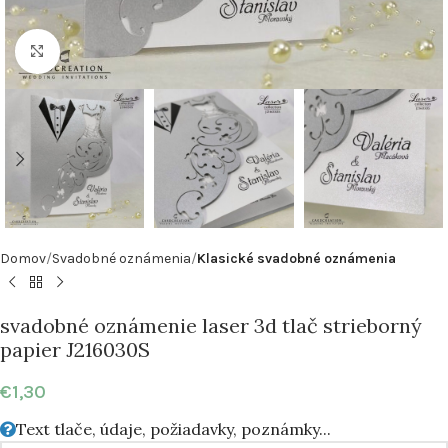
Klikni pre zväčšenie
Domov
Svadobné oznámenia
Klasické svadobné oznámenia
svadobné oznámenie laser 3d tlač strieborný
papier J216030S
€
1,30
Text tlače, údaje, požiadavky, poznámky...