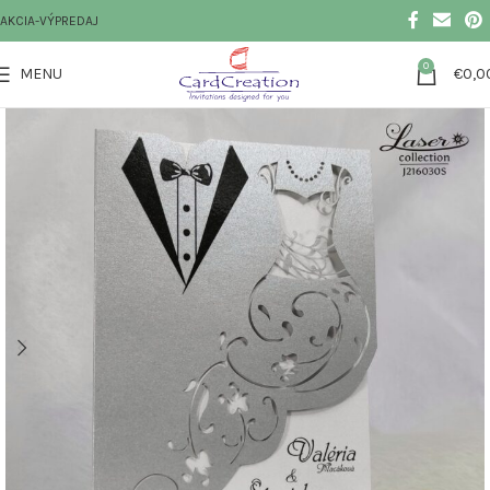
AKCIA-VÝPREDAJ
0
MENU
€
0,0