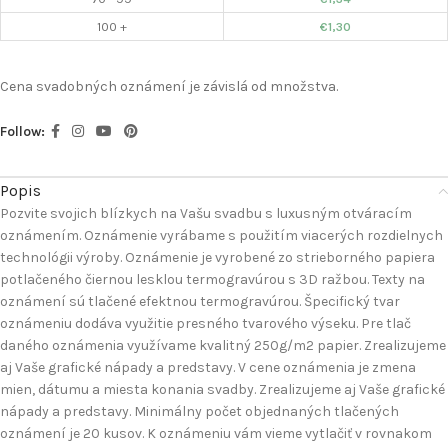
100 +
€
1,30
Cena svadobných oznámení je závislá od množstva.
Follow:
Popis
Pozvite svojich blízkych na Vašu svadbu s luxusným otváracím
oznámením. Oznámenie vyrábame s použitím viacerých rozdielnych
technológii výroby. Oznámenie je vyrobené zo strieborného papiera
potlačeného čiernou lesklou termogravúrou s 3D ražbou. Texty na
oznámení sú tlačené efektnou termogravúrou. Špecifický tvar
oznámeniu dodáva využitie presného tvarového výseku. Pre tlač
daného oznámenia využívame kvalitný 250g/m2 papier. Zrealizujeme
aj Vaše grafické nápady a predstavy. V cene oznámenia je zmena
mien, dátumu a miesta konania svadby. Zrealizujeme aj Vaše grafické
nápady a predstavy. Minimálny počet objednaných tlačených
oznámení je 20 kusov. K oznámeniu vám vieme vytlačiť v rovnakom