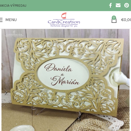
AKCIA-VÝPREDAJ
0
MENU
€
0,0