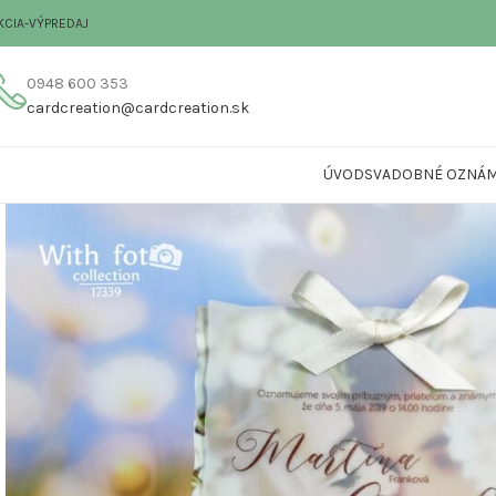
KCIA-VÝPREDAJ
0948 600 353
cardcreation@cardcreation.sk
ÚVOD
SVADOBNÉ OZNÁM