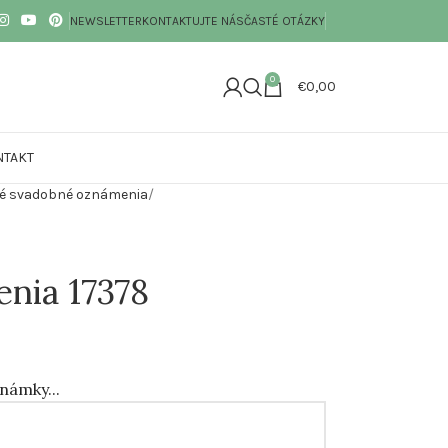
NEWSLETTER
KONTAKTUJTE NÁS
ČASTÉ OTÁZKY
0
€
0,00
NTAKT
é svadobné oznámenia
nia 17378
známky...