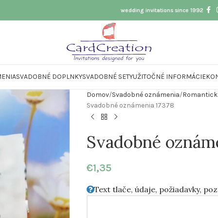
wedding invitations since 1992
ENIA
SVADOBNÉ DOPLNKY
SVADOBNÉ SETY
UŽITOČNÉ INFORMÁCIE
KO
Domov
Svadobné oznámenia
Romantick
Svadobné oznámenia 17378
Svadobné oznáme
€
1,35
Text tlače, údaje, požiadavky, po