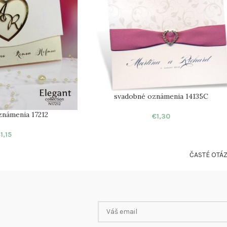
svadobné oznámenia 14135C
známenia 17212
€
1,30
€
1,15
ČASTÉ OTÁ