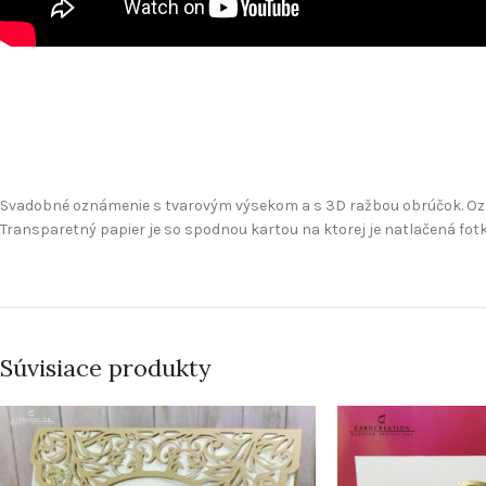
Svadobné oznámenie s tvarovým výsekom a s 3D ražbou obrúčok. Ozn
Transparetný papier je so spodnou kartou na ktorej je natlačená fotk
Súvisiace produkty