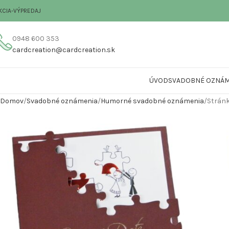
KCIA-VÝPREDAJ
0948 600 353
cardcreation@cardcreation.sk
ÚVOD
SVADOBNÉ OZNÁM
Domov
Svadobné oznámenia
Humorné svadobné oznámenia
Stránk