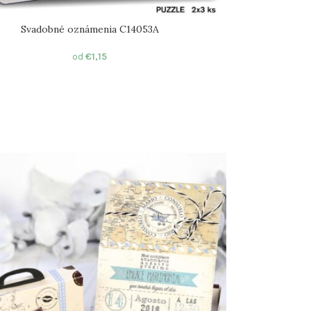
Svadobné oznámenia C14053A
od
€
1,15