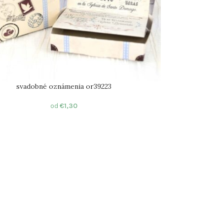
svadobné oznámenia or39223
od
€
1,30