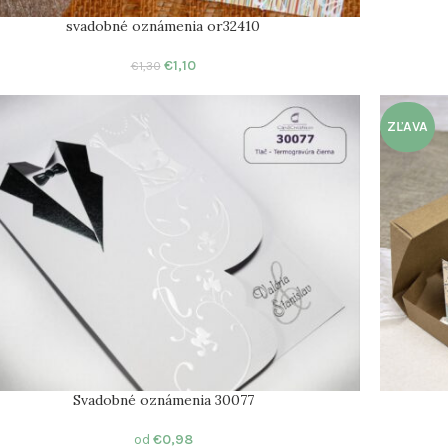
svadobné oznámenia or32410
€
1,10
€
1,30
ZĽAVA
Svadobné oznámenia 30077
od
€
0,98