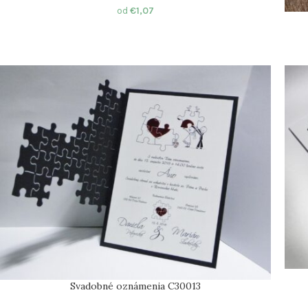
od
€
1,07
Svadobné oznámenia C30013