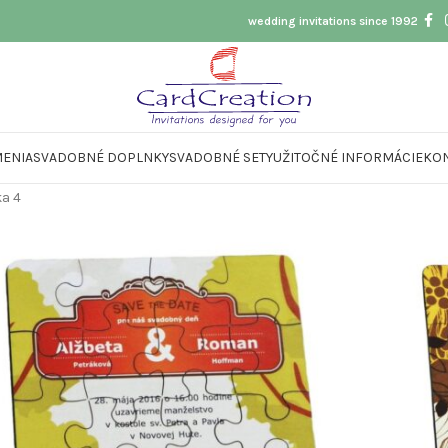
wedding invitations since 1992
ENIA
SVADOBNÉ DOPLNKY
SVADOBNÉ SETY
UŽITOČNÉ INFORMÁCIE
KO
a 5