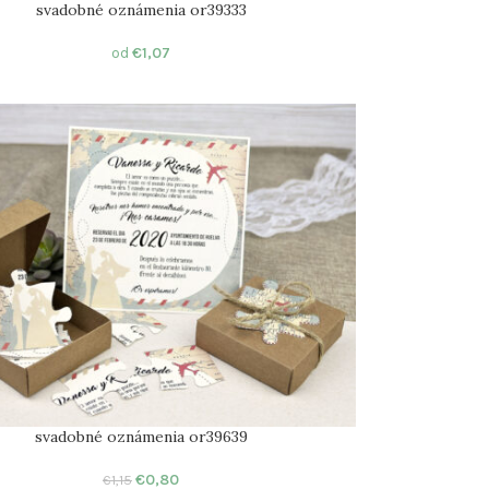
svadobné oznámenia or39333
od
€
1,07
svadobné oznámenia or39639
€
0,80
€
1,15