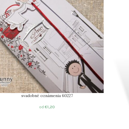
svadobné oznámenia 60227
od
€
1,20