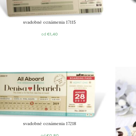
svadobné oznámenia 17115
od
€
1,40
svadobné oznámenia 17218
od
€
0,80