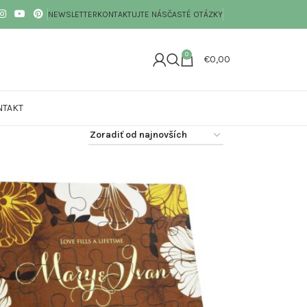
NEWSLETTER
KONTAKTUJTE NÁS
ČASTÉ OTÁZKY
0
€
0,00
NTAKT