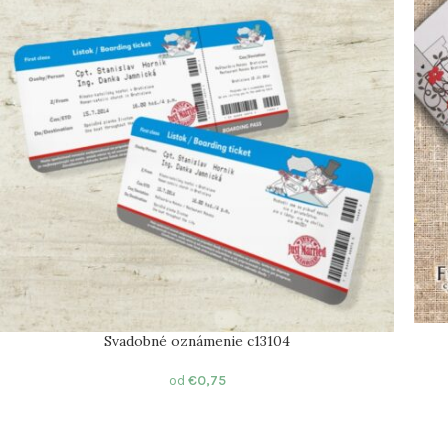
Svadobné oznámenie c13104
od
€
0,75