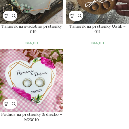
Tanierik na svadobné prstienky
Tanierik na prstienky Uzlik –
– 019
011
€
14,00
€
14,00
Podnos na prstienky Srdiečko –
M23010