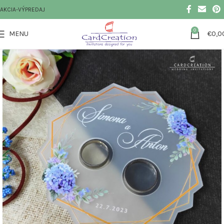
AKCIA-VÝPREDAJ
0
MENU
€
0,0