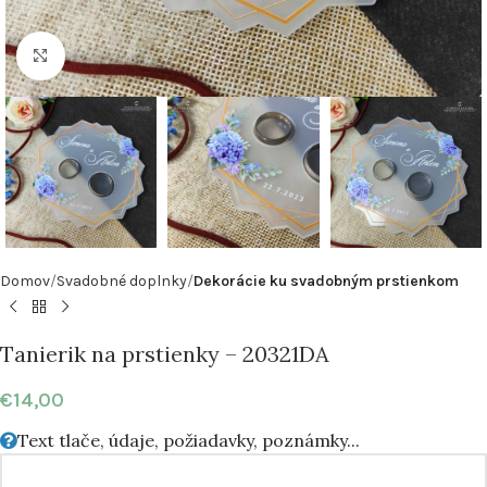
Klikni pre zväčšenie
Domov
Svadobné doplnky
Dekorácie ku svadobným prstienkom
Tanierik na prstienky – 20321DA
€
14,00
Text tlače, údaje, požiadavky, poznámky...