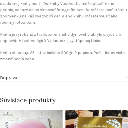
svadobnej knihy hostí. Do knihy Vaši hostia môžu písať rôzne
priania, odkazy alebo vlepovať fotografie. Neskôr môžete mať krásnu
spomienku na Váš svadobný deň. Alebo knihu môžete využiť ako
rodinný fotoalbum.
Kniha je vyrobená z transparentného dymového akrylu s využitím
najnovších technológii 3D plastickej vystúpenej tlače.
Kniha obsahuje 25 listov bieleho 300gm2 papiera. Počet listov viete
zmeniť podľa seba.
Doprava
Súvisiace produkty