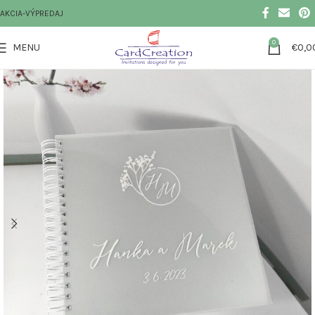
AKCIA-VÝPREDAJ
0
MENU
€
0,0