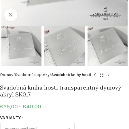
Klikni pre zväčšenie
Domov
Svadobné doplnky
Svadobné knihy hostí
Svadobná kniha hostí transparentný dymový
akryl SK017
€
25,00
–
€
40,00
VARIANTY