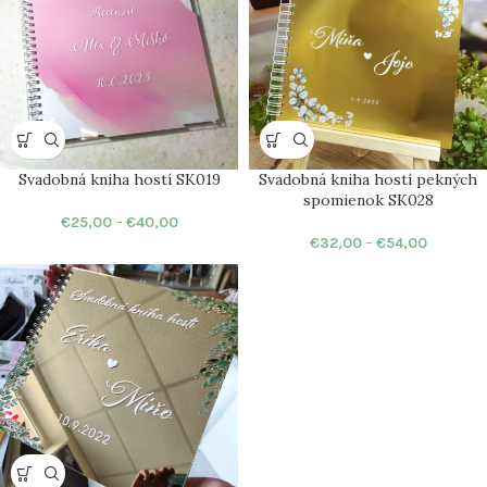
Svadobná kniha hostí SK019
Svadobná kniha hostí pekných
spomienok SK028
€
25,00
–
€
40,00
€
32,00
–
€
54,00