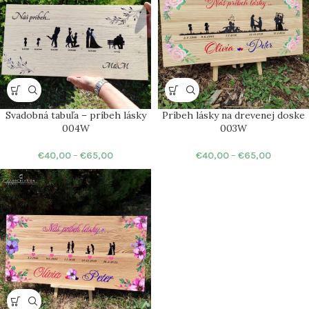
Svadobná tabuľa – príbeh lásky
Príbeh lásky na drevenej doske
004W
003W
€
40,00
–
€
65,00
€
40,00
–
€
65,00