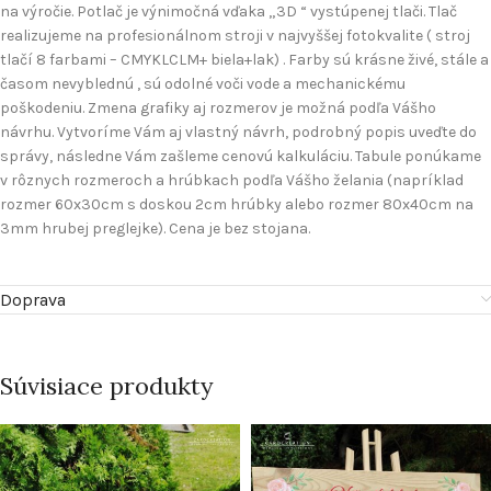
na výročie. Potlač je výnimočná vďaka „3D “ vystúpenej tlači. Tlač
realizujeme na profesionálnom stroji v najvyššej fotokvalite ( stroj
tlačí 8 farbami – CMYKLCLM+ biela+lak) . Farby sú krásne živé, stále a
časom nevyblednú , sú odolné voči vode a mechanickému
poškodeniu. Zmena grafiky aj rozmerov je možná podľa Vášho
návrhu. Vytvoríme Vám aj vlastný návrh, podrobný popis uveďte do
správy, následne Vám zašleme cenovú kalkuláciu. Tabule ponúkame
v rôznych rozmeroch a hrúbkach podľa Vášho želania (napríklad
rozmer 60x30cm s doskou 2cm hrúbky alebo rozmer 80x40cm na
3mm hrubej preglejke). Cena je bez stojana.
Doprava
Súvisiace produkty