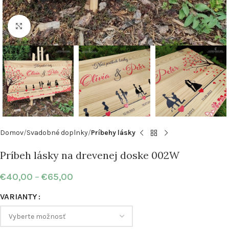
Klikni pre zväčšenie
Domov
Svadobné doplnky
Príbehy lásky
Príbeh lásky na drevenej doske 002W
€
40,00
–
€
65,00
VARIANTY