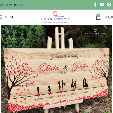
AKCIA-VÝPREDAJ
0
MENU
€
0,0