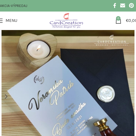
AKCIA-VÝPREDAJ
0
MENU
€
0,0